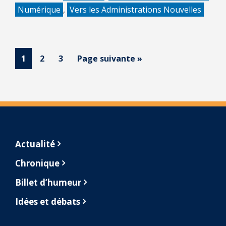
Numérique
,
Vers les Administrations Nouvelles
Page
Page
Page
1
2
3
Page suivante »
Footer
Actualité
Chronique
Billet d’humeur
Idées et débats