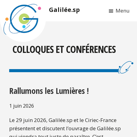
Passer
Passer
Galilée.sp
Menu
au
au
contenu
pied
principal
de
page
COLLOQUES ET CONFÉRENCES
Rallumons les Lumières !
1 juin 2026
Le 29 juin 2026, Galilée.sp et le Ciriec-France
présentent et discutent l’ouvrage de Galilée.sp
qui viendra tout juste de paraître. C’est