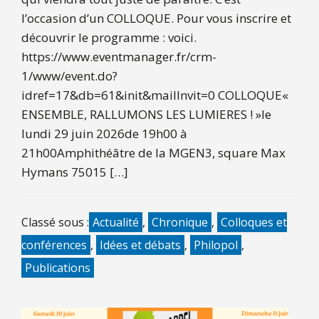
l’occasion d’un COLLOQUE. Pour vous inscrire et
découvrir le programme : voici.
https://www.eventmanager.fr/crm-
1/www/event.do?
idref=17&db=61&init&mailInvit=0 COLLOQUE«
ENSEMBLE, RALLUMONS LES LUMIERES ! »le
lundi 29 juin 2026de 19h00 à
21h00Amphithéâtre de la MGEN3, square Max
Hymans 75015 […]
Classé sous :
Actualité
,
Chronique
,
Colloques et
conférences
,
Idées et débats
,
Philopol
,
Publications