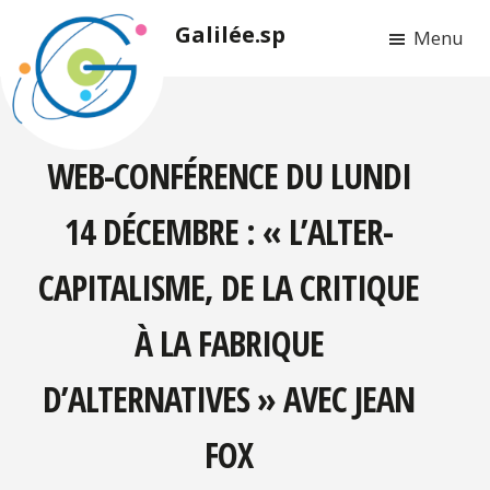
Passer
Passer
Galilée.sp
Menu
au
au
contenu
pied
principal
de
page
WEB-CONFÉRENCE DU LUNDI
14 DÉCEMBRE : « L’ALTER-
CAPITALISME, DE LA CRITIQUE
À LA FABRIQUE
D’ALTERNATIVES » AVEC JEAN
FOX