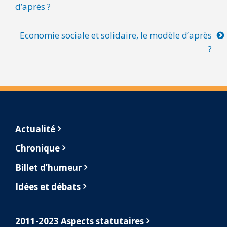
d’après ?
Economie sociale et solidaire, le modèle d’après
?
Footer
Actualité
Chronique
Billet d’humeur
Idées et débats
2011-2023 Aspects statutaires