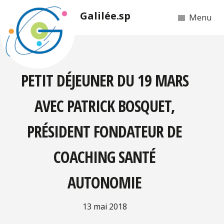
Passer
Passer
Galilée.sp
Menu
au
au
contenu
pied
principal
de
page
PETIT DÉJEUNER DU 19 MARS
AVEC PATRICK BOSQUET,
PRÉSIDENT FONDATEUR DE
COACHING SANTÉ
AUTONOMIE
13 mai 2018