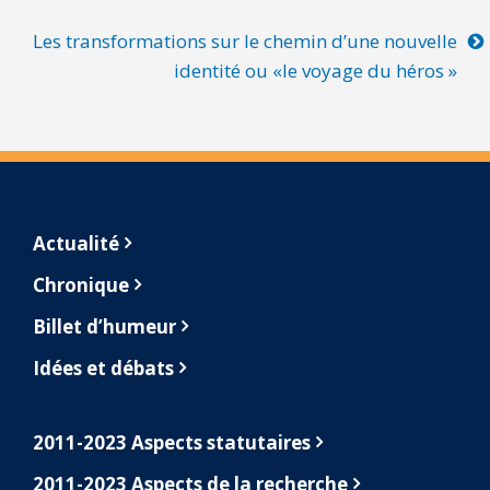
Les transformations sur le chemin d’une nouvelle
identité ou «le voyage du héros »
Footer
Actualité
Chronique
Billet d’humeur
Idées et débats
2011-2023 Aspects statutaires
2011-2023 Aspects de la recherche